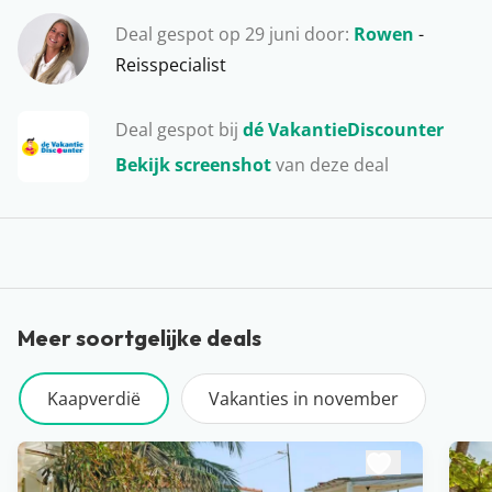
Maria. Hier hengelen de locals elke dag weer de verse
Deal gespot op 29 juni door:
Rowen
-
vangst uit het water. Vanuit hier wandelen jullie naar
Reisspecialist
één van de vele markten of strandtenten, ideaal!
Deal gespot bij
dé VakantieDiscounter
Bekijk screenshot
van deze deal
Meer soortgelijke deals
Kaapverdië
Vakanties in november