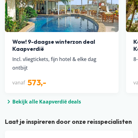
Wow! 9-daagse winterzon deal
K
Kaapverdië
K
Incl. vliegtickets, fijn hotel & elke dag
8
ontbijt
573,-
vanaf
v
Bekijk alle Kaapverdië deals
Laat je inspireren door onze reisspecialisten