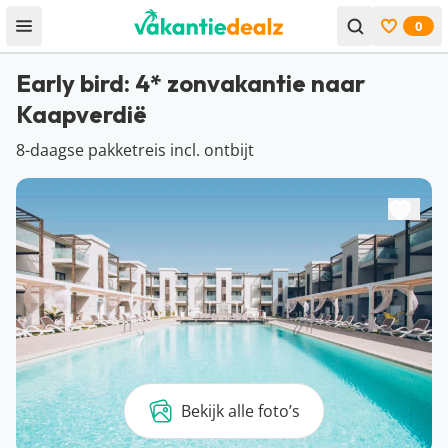
0
Open menu
Bekijk f
Early bird: 4* zonvakantie naar
Kaapverdië
8-daagse pakketreis incl. ontbijt
Bekijk alle foto’s