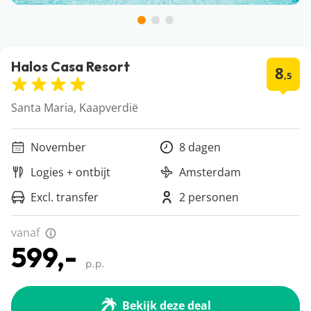
Halos Casa Resort
8
,5
Santa Maria, Kaapverdië
November
8 dagen
Logies + ontbijt
Amsterdam
Excl. transfer
2 personen
vanaf
599,-
p.p.
Bekijk deze deal