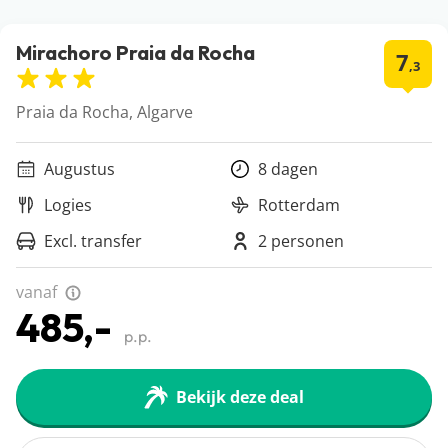
Mirachoro Praia da Rocha
7
,3
Praia da Rocha, Algarve
Augustus
8 dagen
Logies
Rotterdam
Excl. transfer
2 personen
vanaf
485,-
p.p.
Bekijk deze deal