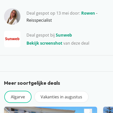
naar één van de mooie badplaatsen, zoals Lagos,
Deal gespot op 13 mei door:
Rowen
-
Albufeira of Carvoeiro. Wist je dat de Algarve ook een
Reisspecialist
echte surfhotspot is? Tip! Huur een auto en ontdek de
talloze verborgen baaitjes & stranden in het zonnige
zuiden van Portugal.
Deal gespot bij
Sunweb
Bekijk screenshot
van deze deal
Meer soortgelijke deals
Algarve
Vakanties in augustus