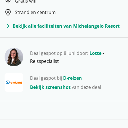
Gratis wifi
beach… Zowel jong als oud gaat een onvergetelijke
Strand en centrum
vakantie tegemoet op dit prachtige eiland. Verblijf in
een fijn complex of boek een welverdiende all inclusive
Bekijk alle faciliteiten van Michelangelo Resort
vakantie. Wedden dat jullie niet meer terug naar huis
willen?
Deal gespot op 8 juni door:
Lotte
-
Reisspecialist
Deal gespot bij
D-reizen
Bekijk screenshot
van deze deal