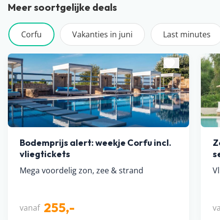
Meer soortgelijke deals
Corfu
Vakanties in juni
Last minutes
Bodemprijs alert: weekje Corfu incl.
Z
vliegtickets
s
Mega voordelig zon, zee & strand
Vl
255,-
vanaf
v