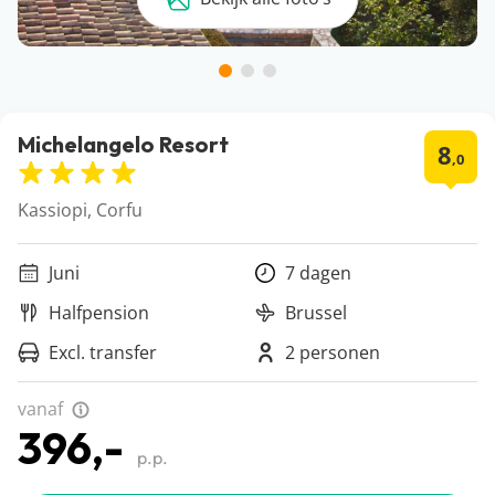
Michelangelo Resort
8
,0
Kassiopi, Corfu
Juni
7 dagen
Halfpension
Brussel
Excl. transfer
2 personen
vanaf
396,-
p.p.