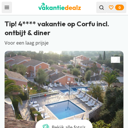
0
Open menu
Bekijk f
Tip! 4**** vakantie op Corfu incl.
ontbijt & diner
Voor een laag prijsje
Bekijk alle foto’s