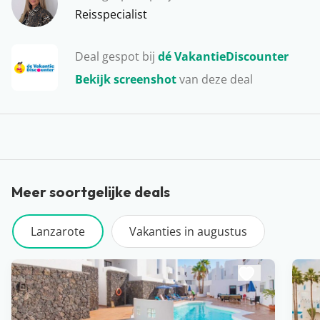
Ons favoriete uitje op Lanzarote? Het water op en
Reisspecialist
dolfijnen spotten in het wild! Hoe bijzonder is dat…
Deal gespot bij
dé VakantieDiscounter
Bekijk screenshot
van deze deal
Meer soortgelijke deals
Lanzarote
Vakanties in augustus