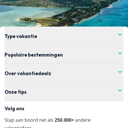
de prijs verandert. Dit kan hoger of lager zijn,
helaas hebben wij daar geen controle over. Voor
de meest actuele vanaf-prijs kun je het beste
doorklikken naar de aanbieder waar je je vakantie
wil boeken.
Type vakantie
Populaire bestemmingen
Over vakantiedealz
Onze tips
Volg ons
Stap aan boord net als
250.000+
andere