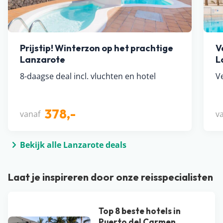
Prijstip! Winterzon op het prachtige
V
Lanzarote
L
8-daagse deal incl. vluchten en hotel
Ve
378,-
vanaf
v
Bekijk alle Lanzarote deals
Laat je inspireren door onze reisspecialisten
Top 8 beste hotels in
Puerto del Carmen