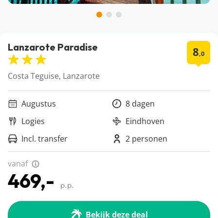
Lanzarote Paradise
8
,0
Costa Teguise, Lanzarote
Augustus
8 dagen
Logies
Eindhoven
Incl. transfer
2 personen
vanaf
469,-
p.p.
Bekijk deze deal