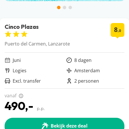
Cinco Plazas
8
,0
Puerto del Carmen, Lanzarote
Juni
8 dagen
Logies
Amsterdam
Excl. transfer
2 personen
vanaf
490,-
p.p.
Bekijk deze deal