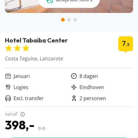
Hotel Tabaiba Center
7
,5
Costa Teguise, Lanzarote
Januari
8 dagen
Logies
Eindhoven
Excl. transfer
2 personen
vanaf
398,-
p.p.