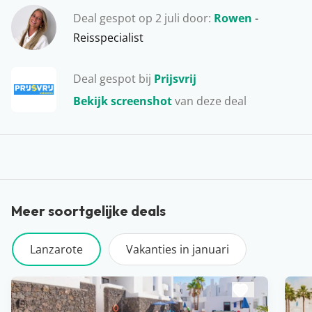
plaatsjes met heerlijke hotels te vinden. Hier kun je ook
Deal gespot op 2 juli door:
Rowen
-
lekker uit eten of leuke souvenirs voor thuis scoren.
Reisspecialist
Ons favoriete uitje op Lanzarote? Het water op en
dolfijnen spotten in het wild! Hoe bijzonder is dat…
Deal gespot bij
Prijsvrij
Bekijk screenshot
van deze deal
Meer soortgelijke deals
Lanzarote
Vakanties in januari