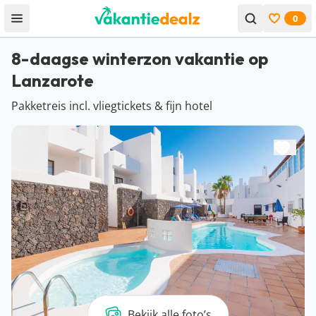
0
Open menu
Bekijk f
8-daagse winterzon vakantie op
Lanzarote
Pakketreis incl. vliegtickets & fijn hotel
Bekijk alle foto’s