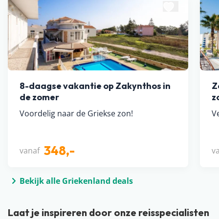
8-daagse vakantie op Zakynthos in
Z
de zomer
z
Voordelig naar de Griekse zon!
Ve
348,-
vanaf
v
Bekijk alle Griekenland deals
Laat je inspireren door onze reisspecialisten