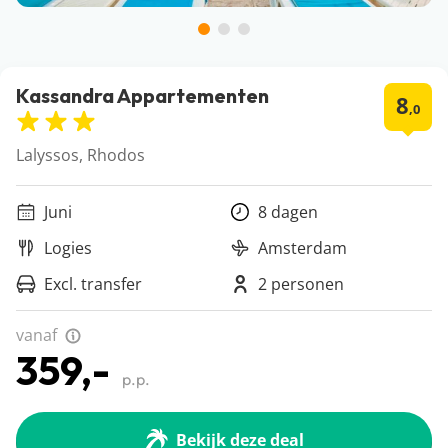
Kassandra Appartementen
8
,0
Lalyssos, Rhodos
Juni
8 dagen
Logies
Amsterdam
Excl. transfer
2 personen
vanaf
359,-
p.p.
Bekijk deze deal