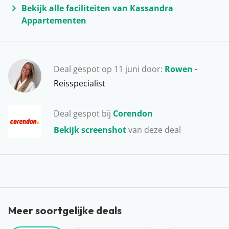
bezoekje aan het historische Rhodos-Stad, dat meer
Bekijk alle faciliteiten van Kassandra
dan 2.000 jaar oud is. Een vakantie op Rhodos is dus
Appartementen
super veelzijdig! Vergeet onderweg niet regelmatig te
stoppen voor een ijskoud drankje of een typisch
Griekse maaltijd. Wist je trouwens al dat Rhodos één
Deal gespot op 11 juni door:
Rowen
-
van de warmste eilanden van Griekenland is? Het is
Reisspecialist
dus de ideale plek voor een nazomervakantie!
Deal gespot bij
Corendon
Bekijk screenshot
van deze deal
Meer soortgelijke deals