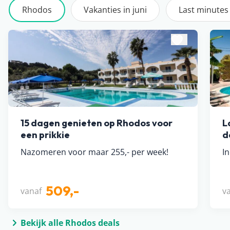
Rhodos
Vakanties in juni
Last minutes
15 dagen genieten op Rhodos voor
L
een prikkie
d
Nazomeren voor maar 255,- per week!
In
509,-
vanaf
v
Bekijk alle Rhodos deals