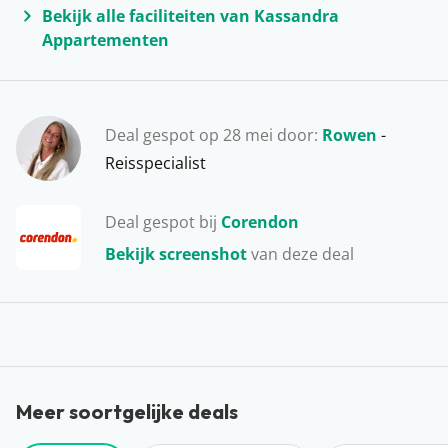
bezoekje aan het historische Rhodos-Stad, dat meer
Bekijk alle faciliteiten van Kassandra
dan 2.000 jaar oud is. Een vakantie op Rhodos is dus
Appartementen
super veelzijdig! Vergeet onderweg niet regelmatig te
stoppen voor een ijskoud drankje of een typisch
Griekse maaltijd. Wist je trouwens al dat Rhodos één
Deal gespot op 28 mei door:
Rowen
-
van de warmste eilanden van Griekenland is? Het is
Reisspecialist
dus de ideale plek voor een nazomervakantie!
Deal gespot bij
Corendon
Bekijk screenshot
van deze deal
Meer soortgelijke deals