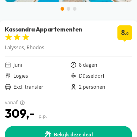
Kassandra Appartementen
8
,0
Lalyssos, Rhodos
Juni
8 dagen
Logies
Düsseldorf
Excl. transfer
2 personen
vanaf
309,-
p.p.
Bekijk deze deal