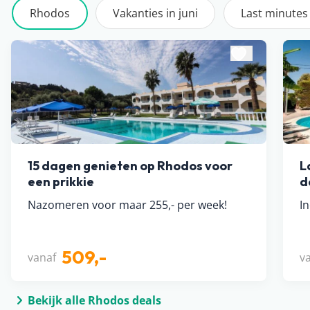
Rhodos
Vakanties in juni
Last minutes
15 dagen genieten op Rhodos voor
L
een prikkie
d
Nazomeren voor maar 255,- per week!
In
509,-
vanaf
v
Bekijk alle Rhodos deals