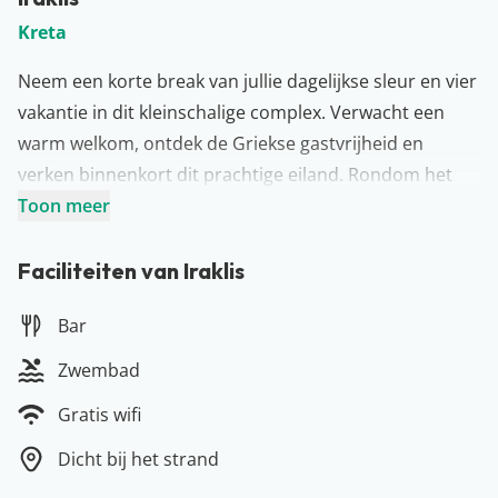
Kreta
Neem een korte break van jullie dagelijkse sleur en vier
vakantie in dit kleinschalige complex. Verwacht een
warm welkom, ontdek de Griekse gastvrijheid en
verken binnenkort dit prachtige eiland. Rondom het
zwembad vinden jullie diverse ligbedjes, waar jullie van
Toon meer
de warme zonnestralen kunnen genieten. Klaar met
luieren? Wandel naar het strand of ontdek de gezellige
Faciliteiten van Iraklis
restaurants & bars in de omgeving. Voor een
Bar
verfrissend drankje of een lekkere snack kunnen jullie
ook terecht bij de snackbar van het complex. Genieten
Zwembad
maar!
Gratis wifi
Meer over Kreta
Hoewel veel Griekse eilanden vrij klein zijn, valt dat
Dicht bij het strand
voor Kreta niet te zeggen. Kreta is namelijk net zo