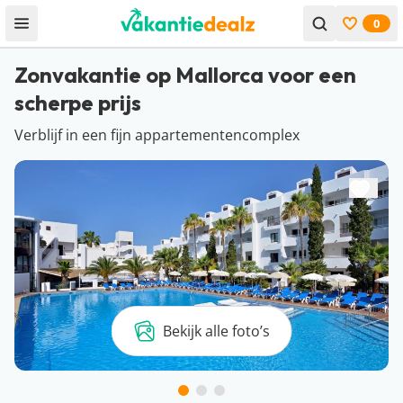
0
Open menu
Bekijk f
Zonvakantie op Mallorca voor een
scherpe prijs
Verblijf in een fijn appartementencomplex
Bekijk alle foto’s