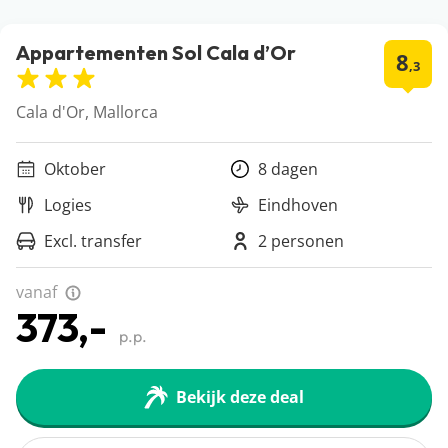
Appartementen Sol Cala d’Or
8
,3
Cala d'Or, Mallorca
Oktober
8 dagen
Logies
Eindhoven
Excl. transfer
2 personen
vanaf
373,-
p.p.
Bekijk deze deal