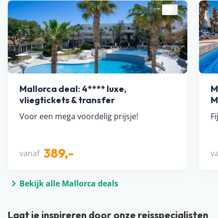
Mallorca deal: 4**** luxe,
M
vliegtickets & transfer
M
Voor een mega voordelig prijsje!
F
389,-
vanaf
v
Bekijk alle Mallorca deals
Laat je inspireren door onze reisspecialisten