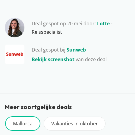
Paradijselijke stranden, verborgen baaitjes, levendige
badplaatsen en knusse bergdorpjes… Mallorca heeft
Deal gespot op 20 mei door:
Lotte
-
alles in huis voor de ideale vakantie! De populairste
Reisspecialist
plekken voor een vakantie op Mallorca zijn Cala d’Or,
Alcudia, Playa de Palma en El Arenal. Liggen jullie
Deal gespot bij
Sunweb
binnenkort te genieten van het Spaanse zonnetje op
één van de mooie stranden?
Bekijk screenshot
van deze deal
Meer soortgelijke deals
Mallorca
Vakanties in oktober