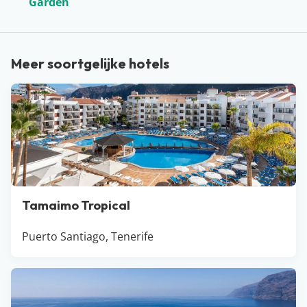
Garden
kustplaatsen zoals Playa de las Americas, Puerto de la
Cruz en Costa Adeje. Hier vind je niet alleen prachtige
hotels, maar ook leuke restaurants en winkels. Met een
Meer soortgelijke hotels
gemiddelde temperatuur van 22 graden in de winter
en 30 in de zomer, is Tenerife het hele jaar door een
perfecte keuze!
Tamaimo Tropical
Puerto Santiago, Tenerife