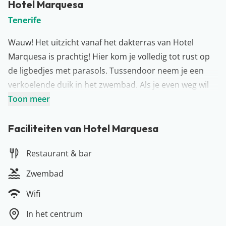
Hotel Marquesa
Tenerife
Wauw! Het uitzicht vanaf het dakterras van Hotel
Marquesa is prachtig! Hier kom je volledig tot rust op
de ligbedjes met parasols. Tussendoor neem je een
verkoelende duik in het zwembad. Als je even weg wil
van het dakterras, biedt Hotel Marquesa de ideale
Toon meer
uitvalsbasis om Puerto de la Cruz te verkennen. Het
hotel bevindt zich in het oude centrum van de stad.
Faciliteiten van Hotel Marquesa
Verder ben je zo op het donkere lavastrand Playa
Restaurant & bar
Jardin, bij de Lago Martiánez zeewaterbaden en het
Plaza del Charco. Ten slotte vind je in het hotel een
Zwembad
buffet/à-la-carte-restaurant en een bistro. De perfecte
Wifi
combinatie van een relax- en activiteitenvakantie!
Meer over Tenerife
In het centrum