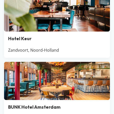
Drenthe. Ga bijvoorbeeld een dagje naar de dierentuin
in Emmen, leef je uit in één van de attractieparken of
bezoek het gezellige Assen. Is het goed weer? Dan is dit
bijna Caribische strand een échte must visit: ‘t Nije
Hemelriek!
Hotel Keur
Zandvoort, Noord-Holland
BUNK Hotel Amsterdam