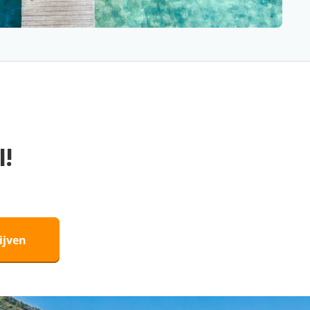
l!
ijven