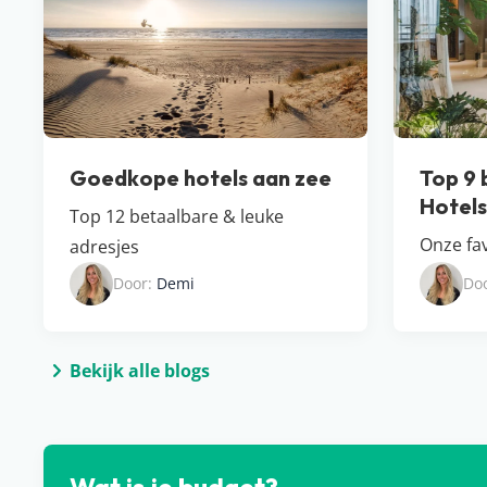
Goedkope hotels aan zee
Top 9 
Hotel​
Top 12 betaalbare & leuke
Onze fav
adresjes
Door:
Demi
Do
Bekijk alle blogs