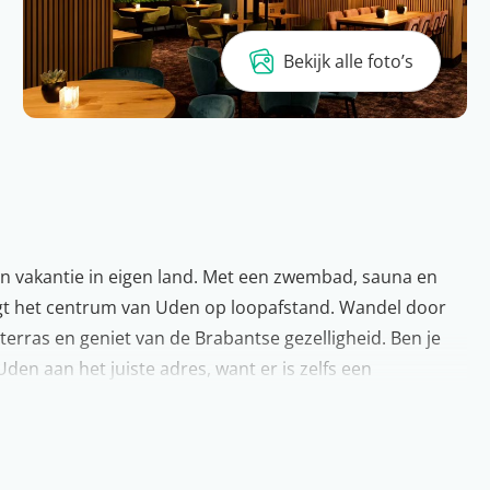
Bekijk alle foto’s
en vakantie in eigen land. Met een zwembad, sauna en
ligt het centrum van Uden op loopafstand. Wandel door
terras en geniet van de Brabantse gezelligheid. Ben je
den aan het juiste adres, want er is zelfs een
ingsdrankje aan de bar. Dit wordt volop genieten..
ebben we het natuurlijk over Noord-Brabant. In deze