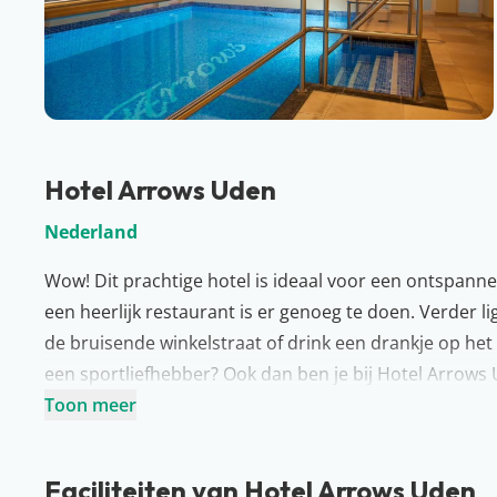
Hotel Arrows Uden
Nederland
Wow! Dit prachtige hotel is ideaal voor een ontspann
een heerlijk restaurant is er genoeg te doen. Verder 
de bruisende winkelstraat of drink een drankje op het 
een sportliefhebber? Ook dan ben je bij Hotel Arrows U
sportschool aanwezig. Sluit de dag af met jullie lievel
Toon meer
Meer over Noord-Brabant
Als we het hebben over een gezellige provincie, dan h
Faciliteiten van Hotel Arrows Uden