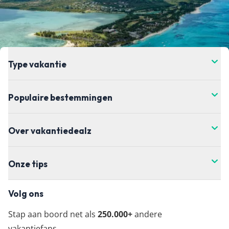
de prijs verandert. Dit kan hoger of lager zijn,
helaas hebben wij daar geen controle over. Voor
de meest actuele vanaf-prijs kun je het beste
doorklikken naar de aanbieder waar je je vakantie
wil boeken.
Type vakantie
Populaire bestemmingen
Over vakantiedealz
Onze tips
Volg ons
Stap aan boord net als
250.000+
andere
vakantiefans