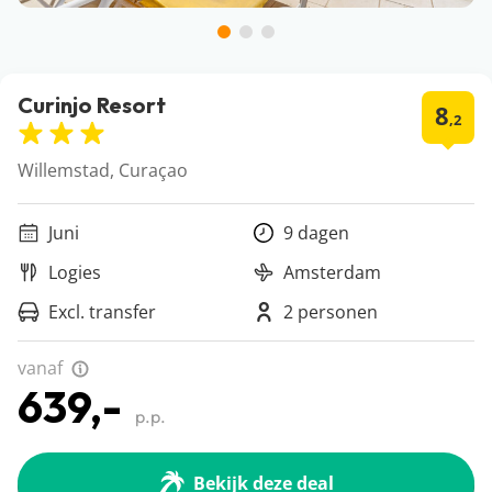
Curinjo Resort
8
,2
Willemstad, Curaçao
Juni
9 dagen
Logies
Amsterdam
Excl. transfer
2 personen
vanaf
639,-
p.p.
Bekijk deze deal