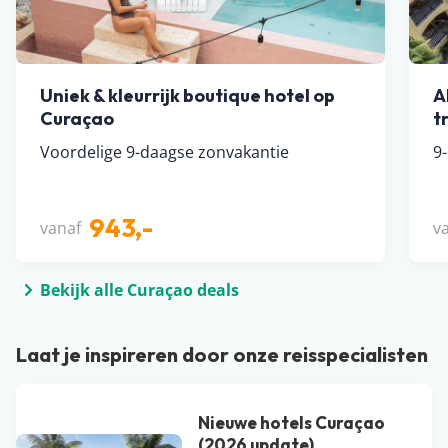
Uniek & kleurrijk boutique hotel op
A
Curaçao
t
Voordelige 9-daagse zonvakantie
9
943,-
vanaf
v
Bekijk alle Curaçao deals
Laat je inspireren door onze reisspecialisten
Nieuwe hotels Curaçao
(2026 update)