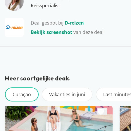
vitamine D en het thuisfront jaloers maken, wie wil dat
Reisspecialist
niet?!
Deal gespot bij
D-reizen
Bekijk screenshot
van deze deal
Meer soortgelijke deals
Curaçao
Vakanties in juni
Last minute