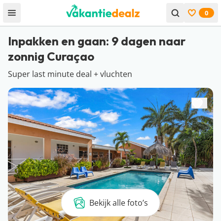
0
Open menu
Bekijk f
Inpakken en gaan: 9 dagen naar
zonnig Curaçao
Super last minute deal + vluchten
Bekijk alle foto’s