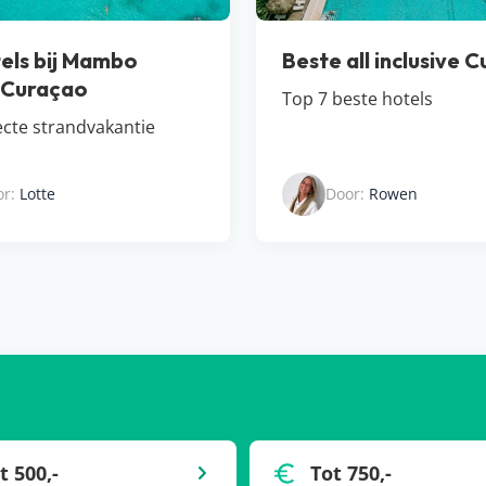
els bij Mambo
Beste all inclusive 
 Curaçao
Top 7 beste hotels
ecte strandvakantie
or:
Lotte
Door:
Rowen
t 500,-
Tot 750,-