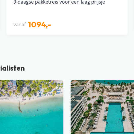
9-daagse pakketreis voor een laag prijsje
1094,-
vanaf
ialisten