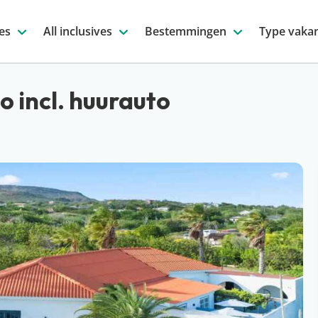
es
All inclusives
Bestemmingen
Type vakan
 incl. huurauto