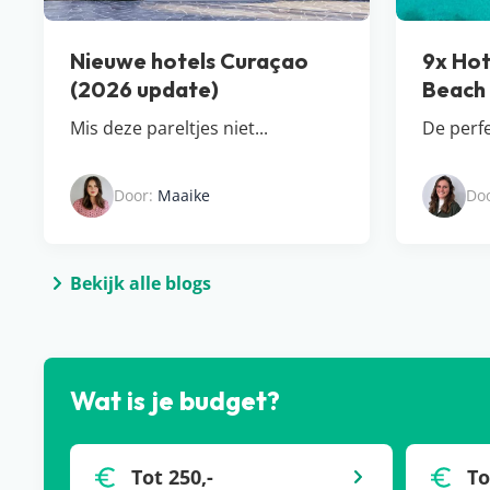
Nieuwe hotels Curaçao
9x Hot
(2026 update)
Beach
Mis deze pareltjes niet...
De perf
Door:
Maaike
Do
Bekijk alle blogs
Wat is je budget?
Tot 250,-
To