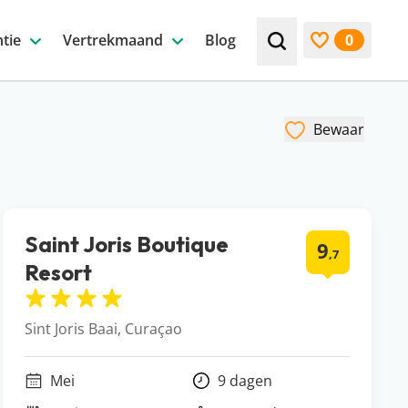
tie
Vertrekmaand
Blog
0
Zoek bijv. een beste
Bekijk favori
Bewaar
Saint Joris Boutique
9
,7
Resort
Sint Joris Baai, Curaçao
Mei
9 dagen