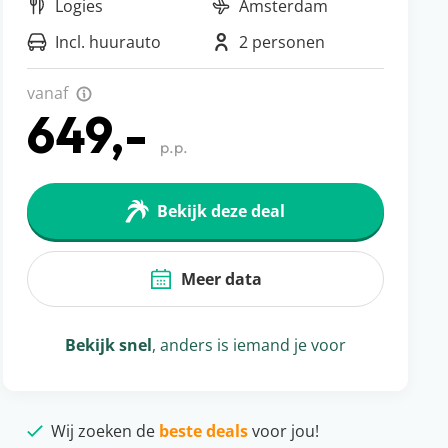
Logies
Amsterdam
Incl. huurauto
2 personen
vanaf
649,-
p.p.
Bekijk deze deal
Meer data
Bekijk snel
, anders is iemand je voor
Wij zoeken de
beste deals
voor jou!