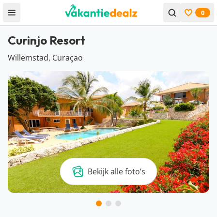
0
Open menu
Bekijk f
Curinjo Resort
Willemstad, Curaçao
Bekijk alle foto’s