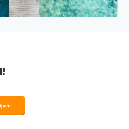
l!
ijven