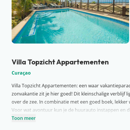
Villa Topzicht Appartementen
Curaçao
Villa Topzicht Appartementen: een waar vakantieparad
zonvakantie zit je hier goed! Dit kleinschalige verbli
over de zee. In combinatie met een goed boek, lekker
Voor wat avontuur kun je de huurauto instappen en de
Willemstad op slechts een paar minuten rijden. Ook de
Toon meer
vakantie.