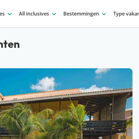
es
All inclusives
Bestemmingen
Type vakan
nten