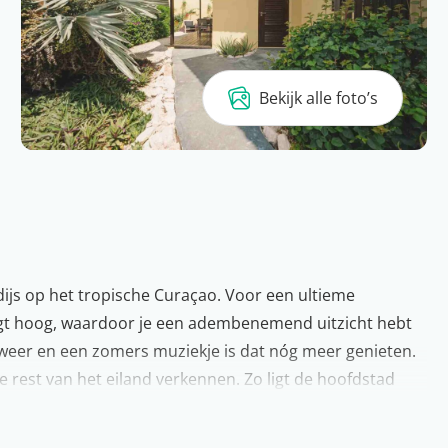
Bekijk alle foto’s
ijs op het tropische Curaçao. Voor een ultieme
jf ligt hoog, waardoor je een adembenemend uitzicht hebt
 weer en een zomers muziekje is dat nóg meer genieten.
 rest van het eiland verkennen. Zo ligt de hoofdstad
 parelwitte stranden zijn een absolute must tijdens je