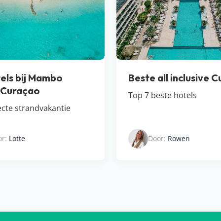
els bij Mambo
Beste all inclusive 
 Curaçao
Top 7 beste hotels
ecte strandvakantie
or:
Lotte
Door:
Rowen