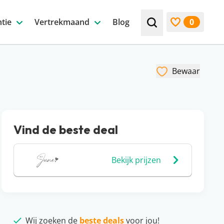
tie
Vertrekmaand
Blog
0
Zoek bijv. een beste
Bekijk favori
Bewaar
Vind de beste deal
Bekijk prijzen
Wij zoeken de
beste deals
voor jou!