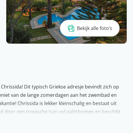
Bekijk alle foto’s
e Chrissida! Dit typisch Griekse adresje bevindt zich op
. Geniet van de lange zomerdagen aan het zwembad en
antie! Chrissida is lekker kleinschalig en bestaat uit
d door een tropische tuin vol palmbomen en beschikt
en gratis WiFi.