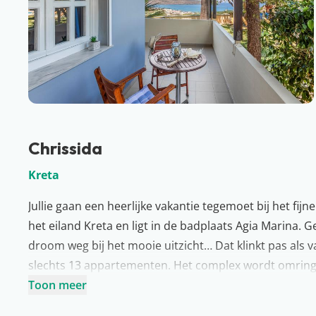
Chrissida
Kreta
Jullie gaan een heerlijke vakantie tegemoet bij het fijn
het eiland Kreta en ligt in de badplaats Agia Marina
droom weg bij het mooie uitzicht… Dat klinkt pas als vak
slechts 13 appartementen. Het complex wordt omring
onder andere over een heerlijk zwembad, een poolbar 
Toon meer
Meer over Kreta