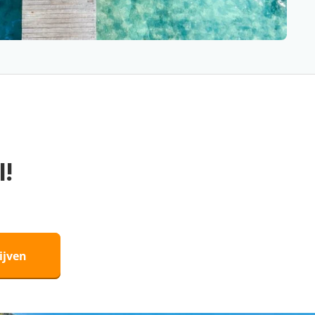
l!
ijven