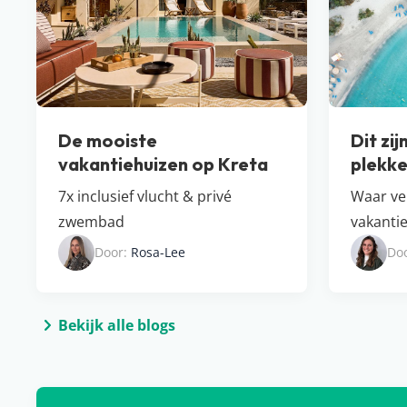
De mooiste
Dit zij
vakantiehuizen op Kreta
plekke
7x inclusief vlucht & privé
Waar ver
zwembad
vakanti
Door:
Rosa-Lee
Do
Bekijk alle blogs