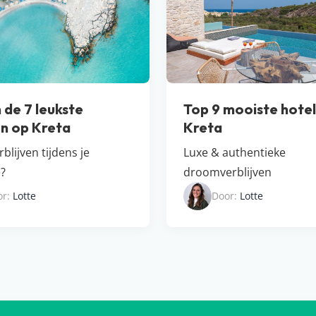
n de 7 leukste
Top 9 mooiste hotel
n op Kreta
Kreta
blijven tijdens je
Luxe & authentieke
e?
droomverblijven
or:
Lotte
Door:
Lotte