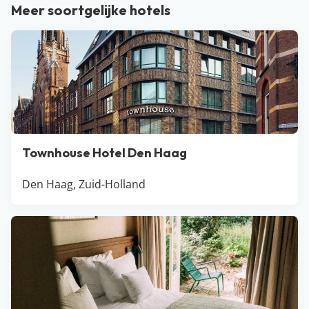
Uitwaaien doe je aan de kust bij Scheveningen of op
Meer soortgelijke hotels
één van de Waddeneilanden. Gek op winkelen en
cultuur? Ga dan voor een nachtje weg bij Amsterdam
of Breda.
Townhouse Hotel Den Haag
Den Haag, Zuid-Holland