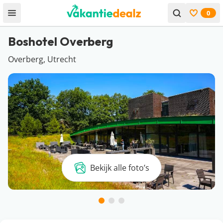
0
Open menu
Bekijk f
Boshotel Overberg
Overberg, Utrecht
Bekijk alle foto’s