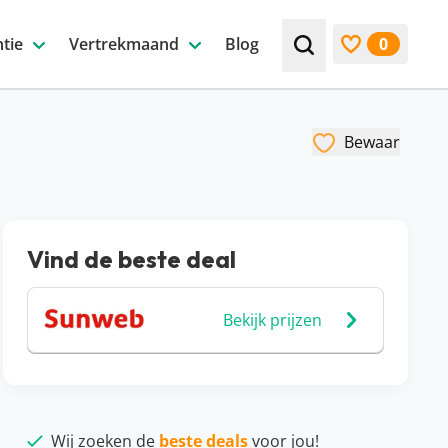
tie
Vertrekmaand
Blog
0
Zoek bijv. een beste
Bekijk favori
Bewaar
Vind de beste deal
Bekijk prijzen
Wij zoeken de
beste deals
voor jou!