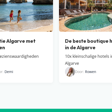
ie Algarve met
De beste boutique h
en
in de Algarve
bezienswaardigheden
10x kleinschalige hotels 
Algarve
or:
Demi
Door:
Rowen