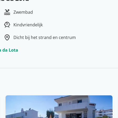
en daarmee de perfecte plek voor een relaxte zonvakantie.
Zwembad
maties en het heerlijke klimaat… Wij snappen wel dat
tie begint in de hoofdstad van de Algarve: Faro, dat op
Kindvriendelijk
kkelijk verder reizen naar één van de mooie badplaatsen,
garve ook een echte surfhotspot is? Tip! Huur een auto en
Dicht bij het strand en centrum
t zonnige zuiden van Portugal.
a da Lota