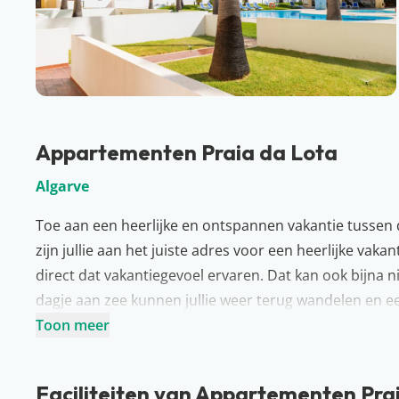
Appartementen Praia da Lota
Algarve
Toe aan een heerlijke en ontspannen vakantie tussen
zijn jullie aan het juiste adres voor een heerlijke vakan
direct dat vakantiegevoel ervaren. Dat kan ook bijna n
dagje aan zee kunnen jullie weer terug wandelen en 
elkaar uit voor een potje tennis en drink daarna een 
Toon meer
verkennen? Jullie kunnen ook gemakkelijk naar het cen
Fijne vakantie…
Faciliteiten van Appartementen Pra