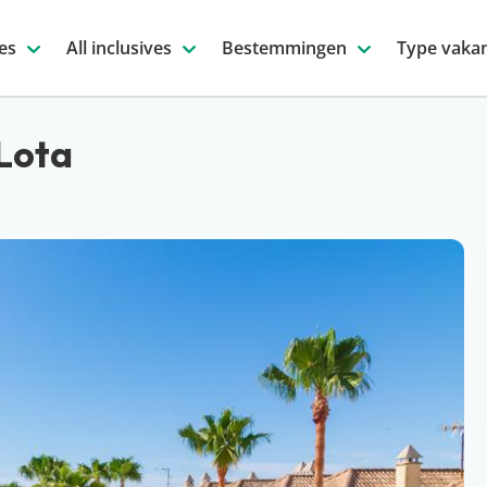
es
All inclusives
Bestemmingen
Type vakan
Lota