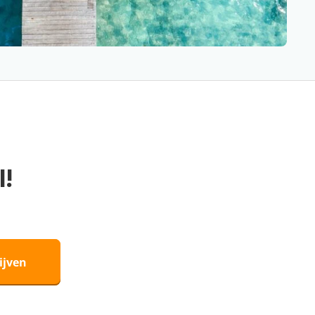
l!
ijven