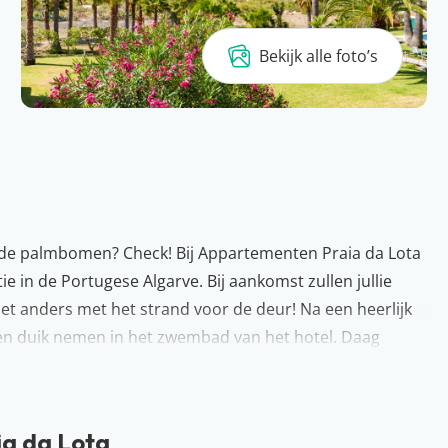
Bekijk alle foto’s
 de palmbomen? Check! Bij Appartementen Praia da Lota
tie in de Portugese Algarve. Bij aankomst zullen jullie
iet anders met het strand voor de deur! Na een heerlijk
een duik nemen in het zwembad van het hotel. Daag
lekker koud drankje aan de bar. Zin om de omgeving te
trum of de winkels toe. Waar wachten jullie nog op?
ia da Lota