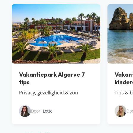
Vakantiepark Algarve 7
Vakant
tips
kinder
Privacy, gezelligheid & zon
Tips & 
Door:
Lotte
Do