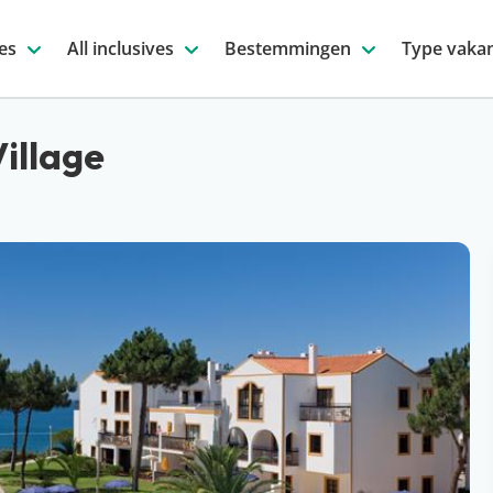
es
All inclusives
Bestemmingen
Type vakan
illage