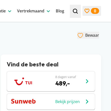
tie
Vertrekmaand
Blog
0
Zoek bijv. een beste
Bekijk favori
Bewaar
Vind de beste deal
8 dagen vanaf
489,-
Bekijk prijzen