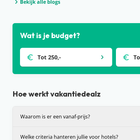
Bekijk alle blogs
Wat is je budget?
Tot 250,-
To
Hoe werkt vakantiedealz
Waarom is er een vanaf-prijs?
De vanaf-prijs die wij communiceren bij deals, is 
Welke criteria hanteren jullie voor hotels?
prijs voor de vakantie die je voor je ziet. Dit is (in 