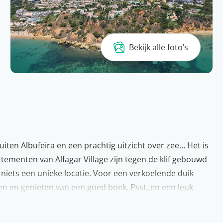
Bekijk alle foto’s
 buiten Albufeira en een prachtig uitzicht over zee… Het is
tementen van Alfagar Village zijn tegen de klif gebouwd
 niets een unieke locatie. Voor een verkoelende duik
en en genieten van een goed boek. Psst, en een leuk
 Hoe leuk is dat?