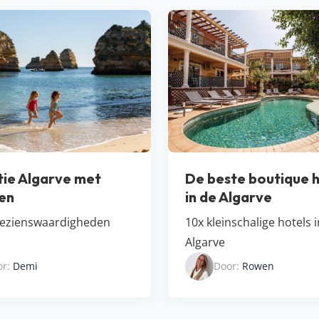
ie Algarve met
De beste boutique h
en
in de Algarve
bezienswaardigheden
10x kleinschalige hotels 
Algarve
or:
Demi
Door:
Rowen