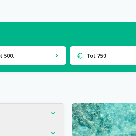
t 500,-
Tot 750,-
op dat moment de laagste
veel gevallen) voor één