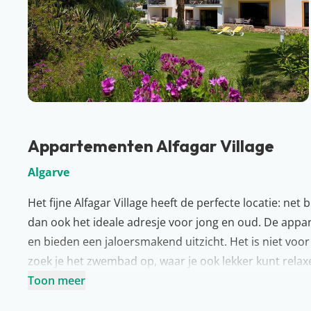
Appartementen Alfagar Village
Algarve
Het fijne Alfagar Village heeft de perfecte locatie: net
dan ook het ideale adresje voor jong en oud. De appar
en bieden een jaloersmakend uitzicht. Het is niet voor
zoek je het zwembad op, waar je ook lekker kunt relax
feitje: zangeres Bonnie Tyler woont naast het complex.
Toon meer
Meer over Algarve