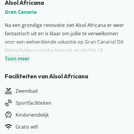
Alsol Africana
Gran Canaria
Na een grondige renovatie ziet Alsol Africana er weer
fantastisch uit en is klaar om jullie te verwelkomen
voor een welverdiende vakantie op Gran Canaria! Dit
kleinschalige complex bestaat uit slechts 18
appartementen en er hangt een relaxte sfeer. Lees een
Toon meer
boekje bij het zwembad, doe een dutje in de zon of
wandel naar het strand, dat lekker dichtbij ligt. Ook het
Faciliteiten van Alsol Africana
centrum van het sfeervolle Playa del Inglés bevindt zich
Zwembad
op slechts 50 meter. Dus waar wacht je nog op? Op
naar Gran Canaria!
Sportfaciliteiten
Meer over Gran Canaria
Kindvriendelijk
Goudgele stranden, prachtige plaatsen en een heel fijn
klimaat: niet voor niets zijn wij ontzettend grote fans
Gratis wifi