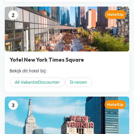
2
Hoteltip
Yotel New York Times Square
Bekijk dit hotel bij:
dé VakantieDiscounter
D-reizen
3
Hoteltip