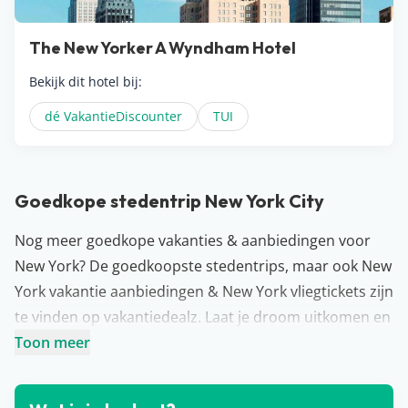
The New Yorker A Wyndham Hotel
Bekijk dit hotel bij:
dé VakantieDiscounter
TUI
Goedkope stedentrip New York City
Nog meer goedkope vakanties & aanbiedingen voor
New York? De
goedkoopste stedentrips
, maar ook New
York vakantie aanbiedingen & New York vliegtickets zijn
te vinden op vakantiedealz. Laat je droom uitkomen en
ga shoppen in New York en bezoek de vele musea in de
Toon meer
stad. De wereldstad is daarbij natuurlijk enorm Insta-
waardig. Bekijk ook de
leukste fotoplekken van New