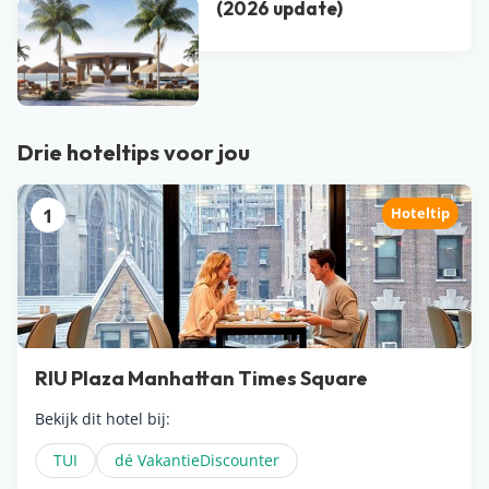
(2026 update)
Bekijk alle blogs
Drie hoteltips voor jou
1
Hoteltip
RIU Plaza Manhattan Times Square
Bekijk dit hotel bij:
TUI
dé VakantieDiscounter