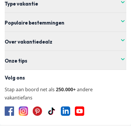
Type vakantie
de meest actuele vanaf-prijs kun je het beste
doorklikken naar de aanbieder waar je je vakantie
Populaire bestemmingen
wil boeken.
Over vakantiedealz
Onze tips
Volg ons
Stap aan boord net als
250.000+
andere
vakantiefans