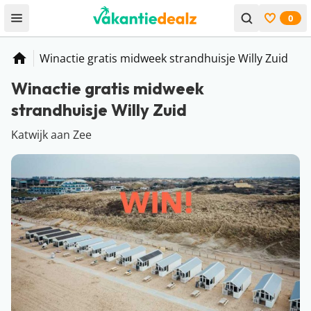
0
Open menu
Bekijk f
Winactie gratis midweek strandhuisje Willy Zuid
Home
Winactie gratis midweek
strandhuisje Willy Zuid
Katwijk aan Zee