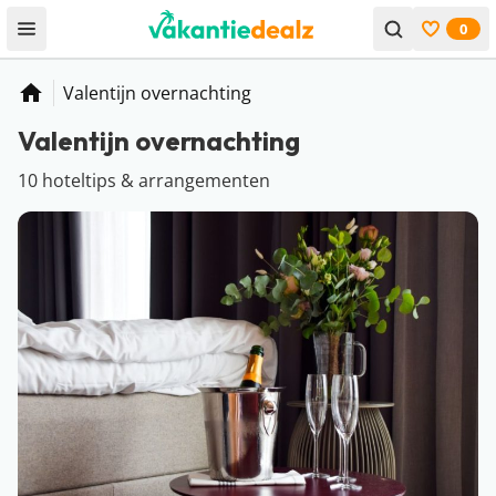
0
Open menu
Bekijk f
Valentijn overnachting
Home
Valentijn overnachting
10 hoteltips & arrangementen