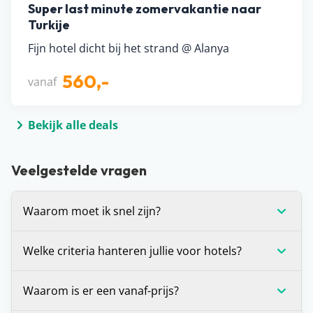
Super last minute zomervakantie naar
Turkije
Fijn hotel dicht bij het strand @ Alanya
560,-
vanaf
Bekijk alle deals
Veelgestelde vragen
Waarom moet ik snel zijn?
Voor alle deals die wij spotten geldt: OP=OP. We
Welke criteria hanteren jullie voor hotels?
hebben helaas geen inzage in de
boekingssystemen van reisorganisaties, waardoor
Wij stellen onszelf altijd de vraag: zou je hier zelf
Waarom is er een vanaf-prijs?
we niet kunnen zien hoeveel plekken er nog
willen verblijven? Is het antwoord ‘ja’? Dan