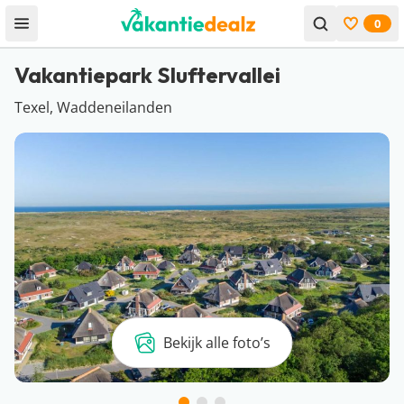
0
Open menu
Bekijk f
Vakantiepark Sluftervallei
Texel, Waddeneilanden
Bekijk alle foto’s