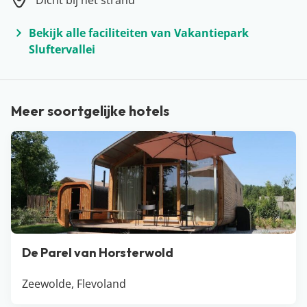
Dicht bij het strand
beginnen. Huur een fiets en ontdek de vele hotspots
zoals de beroemde vuurtoren, Nationaal Park Duinen
Bekijk alle faciliteiten van Vakantiepark
van Texel of Ecomare. ’s Avonds eten jullie een heerlijk
Sluftervallei
hapje in een strandrestaurant; genieten. Het hele jaar
door is een vakantie op Texel een uitstekend idee!
Meer soortgelijke hotels
De Parel van Horsterwold
Zeewolde, Flevoland