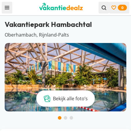
0
Open menu
Bekijk f
Vakantiepark Hambachtal
Oberhambach, Rijnland-Palts
Bekijk alle foto’s