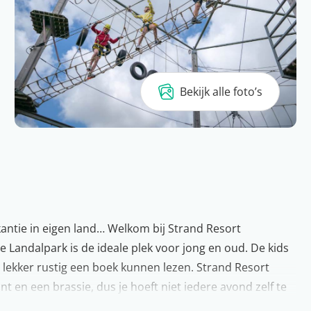
Bekijk alle foto’s
kantie in eigen land… Welkom bij Strand Resort
e Landalpark is de ideale plek voor jong en oud. De kids
s lekker rustig een boek kunnen lezen. Strand Resort
t en een brassie, dus je hoeft niet iedere avond zelf te
zwembad. Dat maakt de vakantie écht compleet…