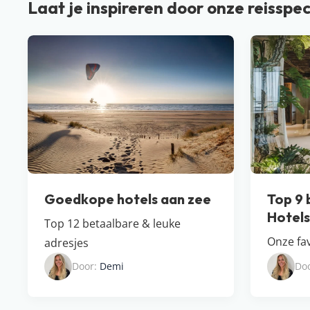
Laat je inspireren door onze reisspec
Goedkope hotels aan zee
Top 9 
Hotel​
Top 12 betaalbare & leuke
Onze fav
adresjes
Door:
Demi
Do