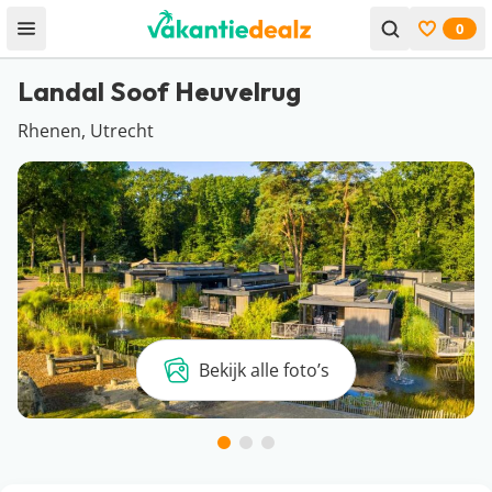
0
Open menu
Bekijk f
Landal Soof Heuvelrug
Rhenen, Utrecht
Bekijk alle foto’s