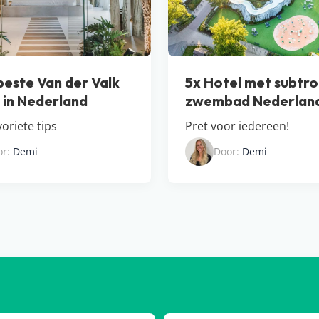
beste Van der Valk
5x Hotel met subtro
s in Nederland
zwembad Nederlan
oriete tips
Pret voor iedereen!
or:
Demi
Door:
Demi