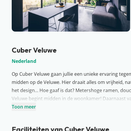
Cuber Veluwe
Nederland
Op Cuber Veluwe gaan jullie een unieke ervaring tegemo
midden op de Veluwe. Hier draait alles om vrijheid, n
het design… Hoe gaaf is dat? Metershoge ramen, dou
Veluwe begint midden in de woonkamer! Daarnaast valt
ontdek de uitgerekte omgeving te voet of met de fiets
Toon meer
Meer over Veluwe
Vakantie vieren in eigen land? Dat doen jullie op de 
Faciliteiten van Cuber Veluwe