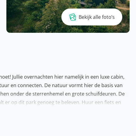
Bekijk alle foto’s
et! Jullie overnachten hier namelijk in een luxe cabin,
atuur en connecten. De natuur vormt hier de basis van
chen onder de sterrenhemel en grote schuifdeuren. De
 er op dit park genoeg te beleven. Huur een fiets en
. Wij zeggen boeken maar!
prachtige Veluwe. Ontdek de natuurrijke omgeving, maak