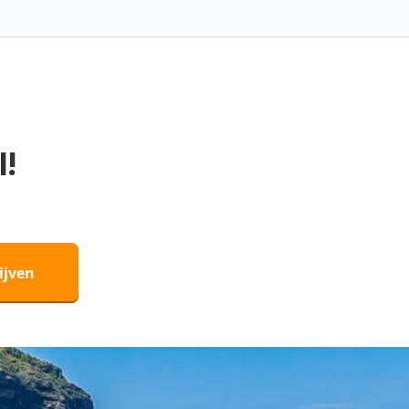
l!
ijven