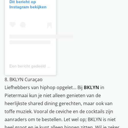
Dit bericht op
Instagram bekijken
Een bericht gedeeld door The Don Street Restaurant (@thedon.curacao)
8. BKLYN Curaçao
Liefhebbers van hiphop opgelet… Bij
BKLYN
in
Pietermaai kun je niet alleen genieten van de
heerlijkste shared dining gerechten, maar ook van
toffe muziek. Vooral de ceviche en de cocktails zijn
aanraders om te bestellen. Let wel op; BKLYN is niet
heel groot en je kunt alleen binnen zitten. Wil je zeker