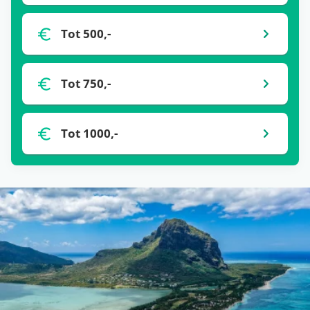
ander aantal dagen of een andere airport, dan kan
het zijn dat de prijs verandert.
Tot 500,-
De prijzen die je op een hotelpagina ziet, worden
één keer per 24 uur automatisch opgehaald bij
Tot 750,-
onze partners. Het kan zijn dat binnen de 24 uur
de prijs verandert. Dit kan hoger of lager zijn,
helaas hebben wij daar geen controle over. Voor
Tot 1000,-
de meest actuele vanaf-prijs kun je het beste
doorklikken naar de aanbieder waar je je vakantie
wil boeken.