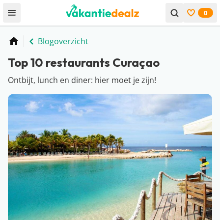
0
Open menu
Bekijk f
Blogoverzicht
Home
Top 10 restaurants Curaçao
Ontbijt, lunch en diner: hier moet je zijn!