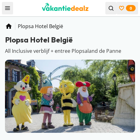
0
Open menu
Bekijk f
Plopsa Hotel België
Home
Plopsa Hotel België
All Inclusive verblijf + entree Plopsaland de Panne