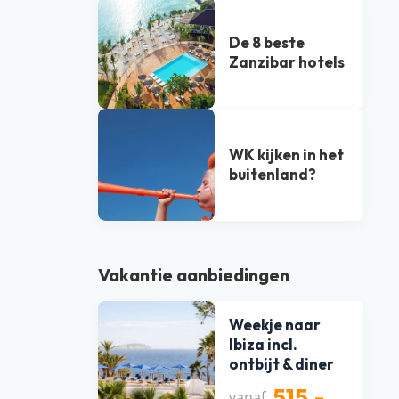
De 8 beste
Zanzibar hotels
WK kijken in het
buitenland?
Vakantie aanbiedingen
Weekje naar
Ibiza incl.
ontbijt & diner
515,-
vanaf