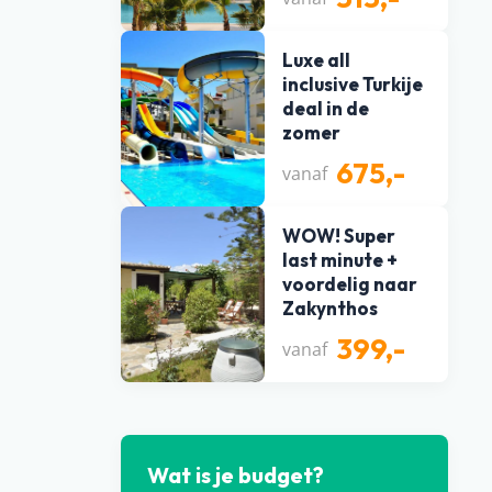
Luxe all
inclusive Turkije
deal in de
zomer
675,-
vanaf
WOW! Super
last minute +
voordelig naar
Zakynthos
399,-
vanaf
Wat is je budget?