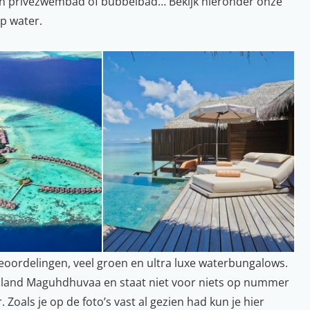
n privézwembad of bubbelbad… Bekijk hieronder onze
op water.
eoordelingen, veel groen en ultra luxe waterbungalows.
t eiland Maguhdhuvaa en staat niet voor niets op nummer
 Zoals je op de foto’s vast al gezien had kun je hier