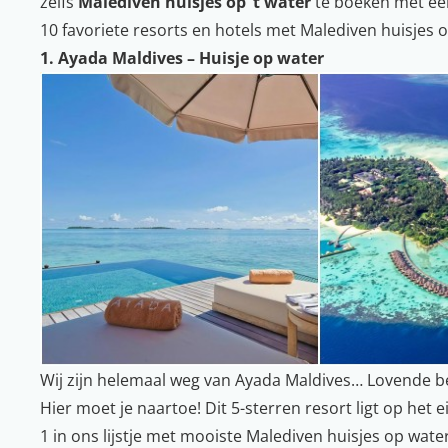
zelfs
Malediven huisjes op ’t water
te boeken met ee
10 favoriete resorts en hotels met Malediven huisjes 
1. Ayada Maldives – Huisje op water
Wij zijn helemaal weg van Ayada Maldives… Lovende b
Hier moet je naartoe! Dit 5-sterren resort ligt op he
1 in ons lijstje met mooiste Malediven huisjes op water.