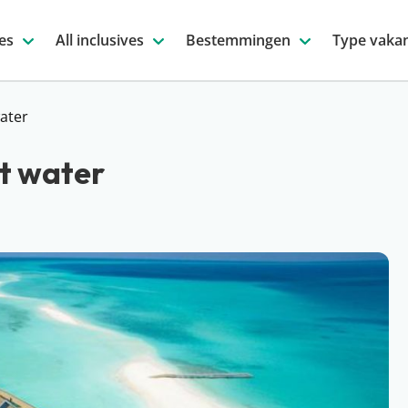
es
All inclusives
Bestemmingen
Type vakan
ater
et water