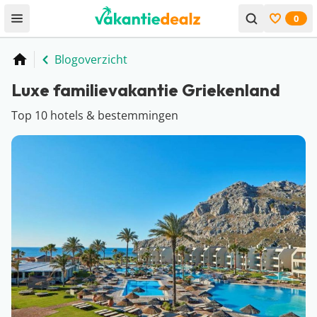
0
Open menu
Bekijk f
Blogoverzicht
Home
Luxe familievakantie Griekenland
Top 10 hotels & bestemmingen