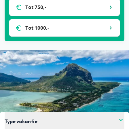
Tot 750,-
onze partners. Het kan zijn dat binnen de 24 uur
de prijs verandert. Dit kan hoger of lager zijn,
helaas hebben wij daar geen controle over. Voor
Tot 1000,-
de meest actuele vanaf-prijs kun je het beste
doorklikken naar de aanbieder waar je je vakantie
wil boeken.
Type vakantie