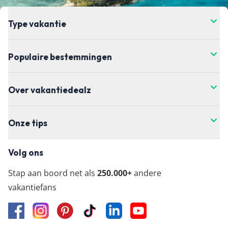
de prijs verandert. Dit kan hoger of lager zijn,
helaas hebben wij daar geen controle over. Voor
Type vakantie
de meest actuele vanaf-prijs kun je het beste
doorklikken naar de aanbieder waar je je vakantie
Populaire bestemmingen
wil boeken.
Over vakantiedealz
Onze tips
Volg ons
Stap aan boord net als
250.000+
andere
vakantiefans