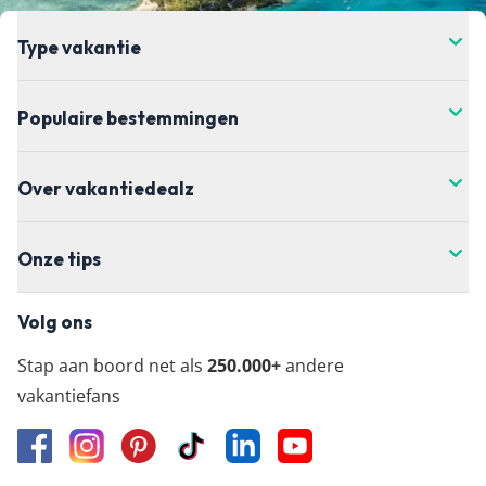
de prijs verandert. Dit kan hoger of lager zijn,
helaas hebben wij daar geen controle over. Voor
Type vakantie
de meest actuele vanaf-prijs kun je het beste
doorklikken naar de aanbieder waar je je vakantie
Populaire bestemmingen
wil boeken.
Over vakantiedealz
Onze tips
Volg ons
Stap aan boord net als
250.000+
andere
vakantiefans