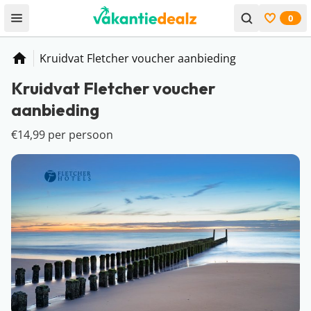
0
Open menu
Bekijk f
Kruidvat Fletcher voucher aanbieding
Home
Kruidvat Fletcher voucher
aanbieding
€14,99 per persoon