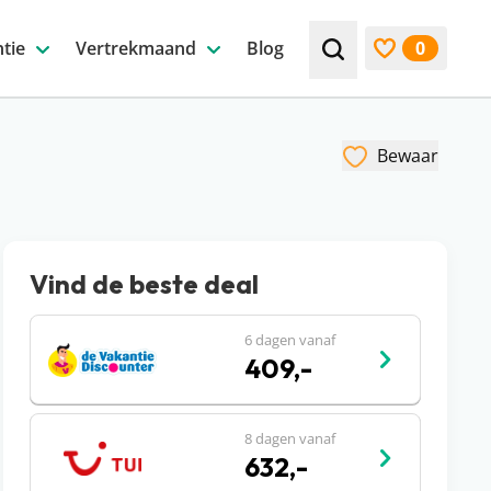
tie
Vertrekmaand
Blog
0
Zoek bijv. een beste
Bekijk favori
Bewaar
Vind de beste deal
6 dagen vanaf
409,-
8 dagen vanaf
632,-