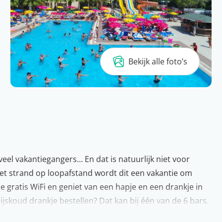
Bekijk alle foto’s
j veel vakantiegangers… En dat is natuurlijk niet voor
et strand op loopafstand wordt dit een vakantie om
e gratis WiFi en geniet van een hapje en een drankje in
 ijskoud drankje bestellen? Dat kan bij één van de 6 bars.
glijbanen en een fijn zonneterras om van het Turkse