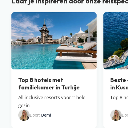
Laat je inspireren door onze reisspec
Top 8 hotels met
Beste a
familiekamer in Turkije
in Kus
All inclusive resorts voor 't hele
Top 8 ho
gezin
Door:
Demi
Do