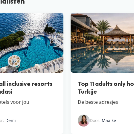
ialisten
ll inclusive resorts
Top 11 adults only ho
adasi
Turkije
tels voor jou
De beste adresjes
or:
Demi
Door:
Maaike