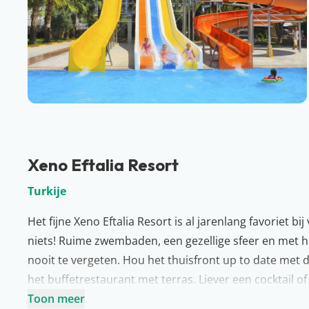
Xeno Eftalia Resort
Turkije
Het fijne Xeno Eftalia Resort is al jarenlang favoriet bi
niets! Ruime zwembaden, een gezellige sfeer en met h
nooit te vergeten. Hou het thuisfront up to date met d
het buffetrestaurant met terras. Liever een cocktail of
Xeno Eftalia Resort beschikt over 3 zwembaden met 3 
Toon meer