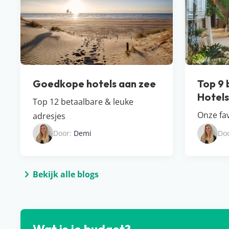
Goedkope hotels aan zee
Top 9 
Hotel​
Top 12 betaalbare & leuke
Onze fav
adresjes
Door:
Demi
Do
Bekijk alle blogs