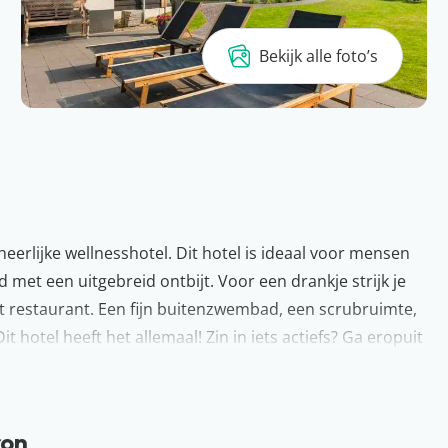
Bekijk alle foto’s
eerlijke wellnesshotel. Dit hotel is ideaal voor mensen
 met een uitgebreid ontbijt. Voor een drankje strijk je
et restaurant. Een fijn buitenzwembad, een scrubruimte,
hotel heeft het allemaal! Zin in iets actiefs? Ga eropuit
ed De Hondsrug. Dit wordt genieten!
n, dat weten wij maar al te goed. Ons eigen landje heeft
ron