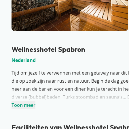
Wellnesshotel Spabron
Nederland
Tijd om jezelf te verwennen met een getaway naar dit h
die op zoek zijn naar rust en natuur. Begin de dag goed
neer aan de bar en voor een diner kun je terecht in h
diverse (bubbel)baden, Turks stoombad en sauna’s… Dit 
voor een wandeling of fietstocht door het natuurgebi
Toon meer
Meer over Nederland
Dat een vakantie dicht bij huis ontzettend leuk kan zij
Faciliteiten van Wellnesshotel Spab