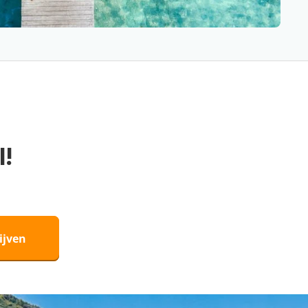
l!
ijven