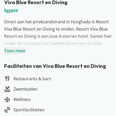
Viva Blue Resort en Diving
Egypte
Direct aan het privézandstrand in Hurghada is Resort
Viva Blue Resort en Diving te vinden. Resort Viva Blue
Resort en Diving is een luxe 4-sterren hotel. Geniet hier
onder de zon langs het zwembad met een drankje.
Verschillende heerlijke buffetrestaurants, á la carte
Toon meer
restaurants, cafés en een snackbar zorgen voor een
goed gevuld buikje. Daarnaast kan je heerlijk
Faciliteiten van Viva Blue Resort en Diving
ontspannen in een beautycenter waar de keuze
Restaurants & bars
bestaat tussen massages en
schoonheidbehandelingen. Zo kom je helemaal
Zwembaden
hernieuwd terug van je zonvakantie in Egypte!
Wellness
Meer over Hurghada
De populairste badplaats van Egypte? Dat is natuurlijk
Sportfaciliteiten