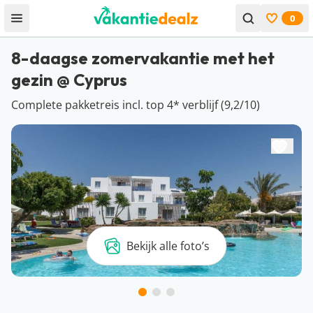
0
Open menu
Bekijk f
8-daagse zomervakantie met het
gezin @ Cyprus
Complete pakketreis incl. top 4* verblijf (9,2/10)
Bekijk alle foto’s