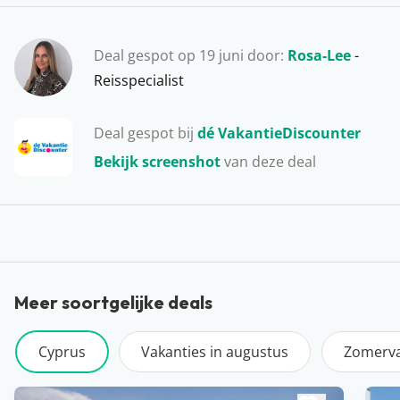
bezoekje aan het historische Paphos of ontdek The
Blue Lagoon, waar je de meest paradijselijke stranden
Deal gespot op 19 juni door:
Rosa-Lee
-
en azuurblauw zeewater vindt.
Reisspecialist
Deal gespot bij
dé VakantieDiscounter
Bekijk screenshot
van deze deal
Meer soortgelijke deals
Cyprus
Vakanties in augustus
Zomerva