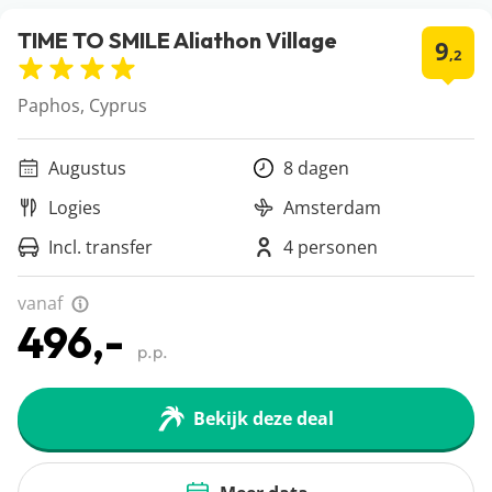
TIME TO SMILE Aliathon Village
9
,2
Paphos, Cyprus
Augustus
8 dagen
Logies
Amsterdam
Incl. transfer
4 personen
vanaf
496,-
p.p.
Bekijk deze deal