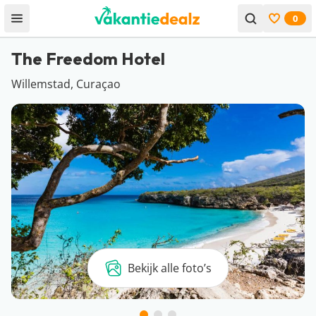
0
Open menu
Bekijk f
The Freedom Hotel
Willemstad, Curaçao
Bekijk alle foto’s