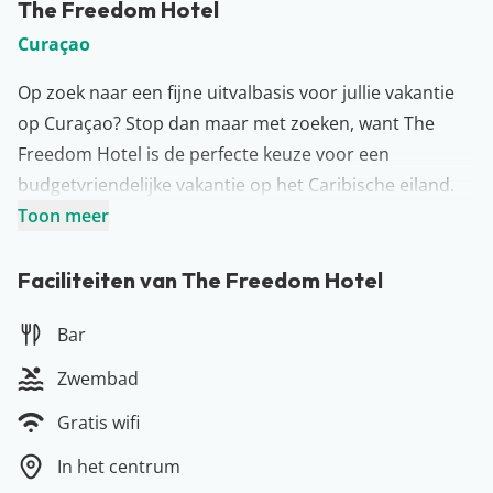
The Freedom Hotel
Curaçao
Op zoek naar een fijne uitvalbasis voor jullie vakantie
op Curaçao? Stop dan maar met zoeken, want The
Freedom Hotel is de perfecte keuze voor een
budgetvriendelijke vakantie op het Caribische eiland.
The Freedom Hotel is in 2021 volledig gerenoveerd en
Toon meer
hierdoor een heerlijke plek om te relaxen. Wil je graag
de bekendste hotspots van het eiland bezoeken? Die
Faciliteiten van The Freedom Hotel
zijn allemaal in de buurt te vinden. Denk aan de
Bar
Pontjesbrug, de Handelskade en de verschillende
mooie stranden. The Freedom Hotel heeft zelf de
Zwembad
beschikking over een fijn zwembad, ligbedjes op het
Gratis wifi
zonneterras en gratis WiFi. Hebben jullie een
huurauto? Die kan je gratis parkeren bij The Freedom
In het centrum