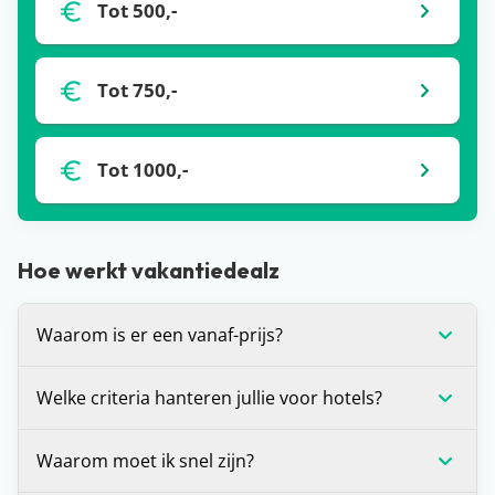
Tot 500,-
Tot 750,-
Tot 1000,-
Hoe werkt vakantiedealz
Waarom is er een vanaf-prijs?
De vanaf-prijs die wij communiceren bij deals, is
Welke criteria hanteren jullie voor hotels?
op dat moment de laagste prijs voor de vakantie
die je voor je ziet. Dit is (in veel gevallen) voor één
Wij stellen onszelf altijd de vraag: zou je hier zelf
Waarom moet ik snel zijn?
bepaalde vertrekdatum of vertrekperiode. Heb je
willen verblijven? Is het antwoord ‘ja’? Dan