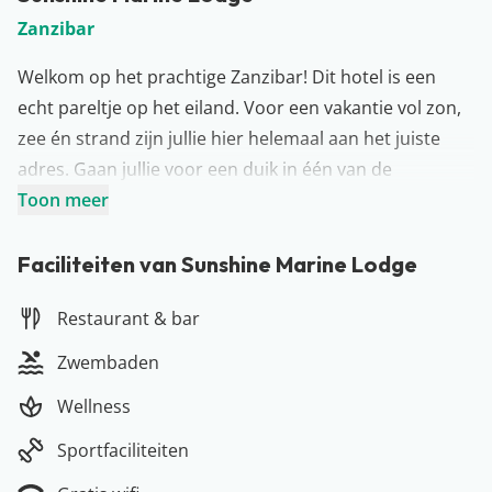
Zanzibar
Welkom op het prachtige Zanzibar! Dit hotel is een
echt pareltje op het eiland. Voor een vakantie vol zon,
zee én strand zijn jullie hier helemaal aan het juiste
adres. Gaan jullie voor een duik in één van de
zwembaden, een heerlijke massage in de wellness of
Toon meer
een lekker drankje aan de bar? Vanaf Sunshine Marine
Lodge kunnen jullie de hele dag genieten van een
Faciliteiten van Sunshine Marine Lodge
prachtig uitzicht op zee. Hoe luxe is dat? Begrijpelijk
Restaurant & bar
dat jullie hierdoor helemaal zin hebben gekregen om
het hagelwitte strand te bezoeken. Gelukkig kunnen
Zwembaden
jullie hier binnen no-time zijn. Let’s go…
Wellness
Meer over Zanzibar
Een tropisch paradijs in de Indische Oceaan, voor de
Sportfaciliteiten
kust van het Afrikaanse Tanzania… We hebben het