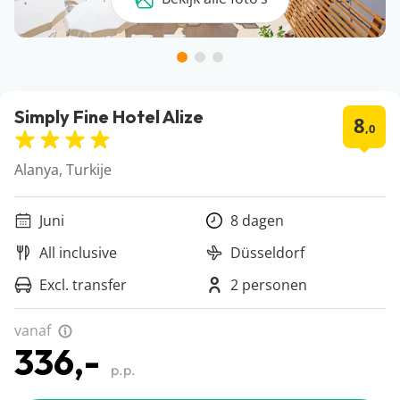
Simply Fine Hotel Alize
8
,0
Alanya, Turkije
Juni
8 dagen
All inclusive
Düsseldorf
Excl. transfer
2 personen
vanaf
336,-
p.p.