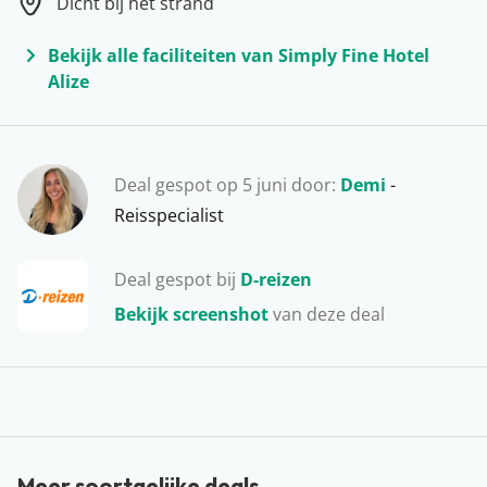
Dicht bij het strand
voor een portie cultuur of een dagje shoppen. Dus wat
wordt het: een bezoekje aan het beroemde Kleopatra
Bekijk alle faciliteiten van Simply Fine Hotel
strand of een middagje struinen over de kleurrijke
Alize
bazaar?
Deal gespot op 5 juni door:
Demi
-
Reisspecialist
Deal gespot bij
D-reizen
Bekijk screenshot
van deze deal
Meer soortgelijke deals