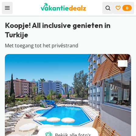
0
Open menu
Bekijk f
Koopje! All inclusive genieten in
Turkije
Met toegang tot het privéstrand
Bekijk alle foto’s