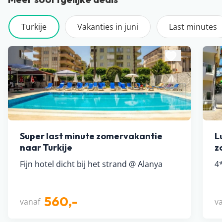
Turkije
Vakanties in juni
Last minutes
Super last minute zomervakantie
L
naar Turkije
z
Fijn hotel dicht bij het strand @ Alanya
4*
560,-
vanaf
v