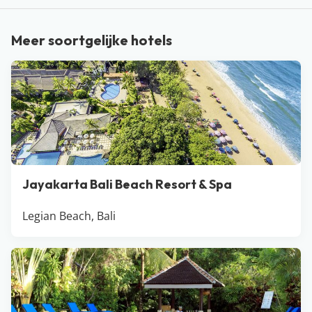
een rondreis wil maken door Bali of het liefst op één
plek wil blijven… Het kan hier allemaal. Huur een
Meer soortgelijke hotels
scooter, maak een gezellig praatje met de locals en
ontdek de Balinese vrijheid. Wedden dat jullie weer
helemaal zen zijn na aan vakantie naar dit
Indonesische eiland?
Jayakarta Bali Beach Resort & Spa
Legian Beach, Bali