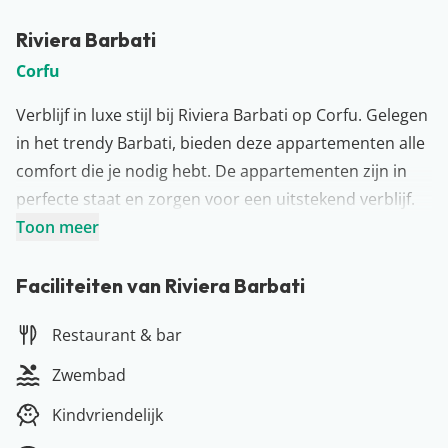
Riviera Barbati
Corfu
Verblijf in luxe stijl bij Riviera Barbati op Corfu. Gelegen
in het trendy Barbati, bieden deze appartementen alle
comfort die je nodig hebt. De appartementen zijn in
perfecte staat en zorgen voor een uitstekend verblijf.
Trakteer jezelf en kies voor een appartement of villa
Toon meer
met een privé zwembad. Kies zelf of je wil koken in de
volledig uitgeruste keuken of liever uit eten gaat in de
Faciliteiten van Riviera Barbati
omgeving. Tip: huur een auto, zodat je optimaal kunt
Restaurant & bar
genieten van alles wat Corfu je te bieden heeft.
Meer over Corfu
Zwembad
Dit Griekse eiland is een échte must visit. Geniet van de
Kindvriendelijk
Griekse zon en laat je verrassen door wat dit eiland