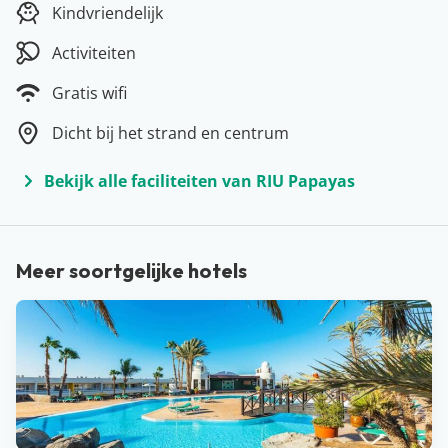
Kindvriendelijk
hoofdstad Las Palmas: er is hier altijd iets te beleven.
Onze favoriete plekken op het eiland zijn Playa del
Activiteiten
Inglés, Meloneras, Puerto Rico en Maspalomas. Ga je
Gratis wifi
een hapje buiten de deur eten? Vergeet dan niet om de
Dicht bij het strand en centrum
beroemde aardappeltjes met Mojo saus te bestellen.
Wij dromen er nog steeds van!
Bekijk alle faciliteiten van RIU Papayas
Meer soortgelijke hotels