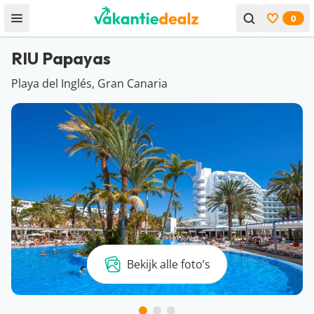
0
Open menu
Bekijk f
RIU Papayas
Playa del Inglés, Gran Canaria
Bekijk alle foto’s