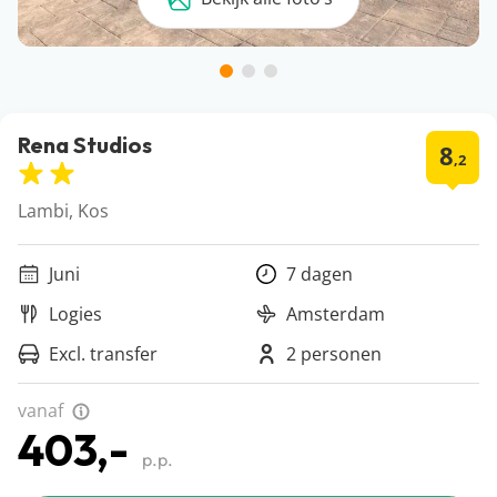
Rena Studios
8
,2
Lambi, Kos
Juni
7 dagen
Logies
Amsterdam
Excl. transfer
2 personen
vanaf
403,-
p.p.