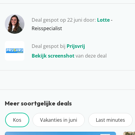
Psalidi. Hier kun je genieten van Griekse gerechten in
één van de vele tavernes of een leuke souvenirtje voor
Deal gespot op 22 juni door:
Lotte
-
thuis scoren. Huur je een auto, dan kun je gemakkelijk
Reisspecialist
naar de verschillende hotspots op het eiland rijden.
Een aanrader!
Deal gespot bij
Prijsvrij
Bekijk screenshot
van deze deal
Meer soortgelijke deals
Kos
Vakanties in juni
Last minutes