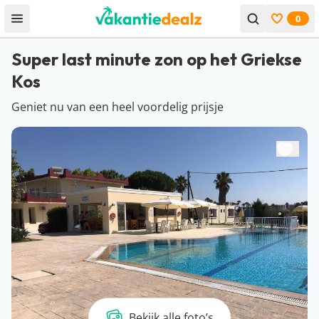
0
Open menu
Bekijk f
Super last minute zon op het Griekse
Kos
Geniet nu van een heel voordelig prijsje
Bekijk alle foto’s