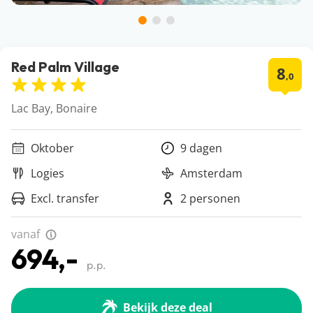
Red Palm Village
8
,0
Lac Bay, Bonaire
Oktober
9 dagen
Logies
Amsterdam
Excl. transfer
2 personen
vanaf
694,-
p.p.
Bekijk deze deal