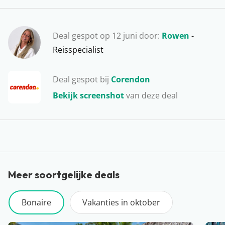
snorkelset mee naar Bonaire, want dit eiland staat
bekend om de indrukwekkende onderwaterwereld.
Waar wacht je nog op?
Deal gespot op 12 juni door:
Rowen
-
Reisspecialist
Deal gespot bij
Corendon
Bekijk screenshot
van deze deal
Meer soortgelijke deals
Bonaire
Vakanties in oktober